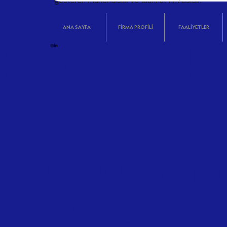
gösteren mühendislik ve taahhüt firmasıdır.
ANA SAYFA
FİRMA PROFİLİ
FAALİYETLER
erez Politika
| KVKK
©2026 N
Mekanik