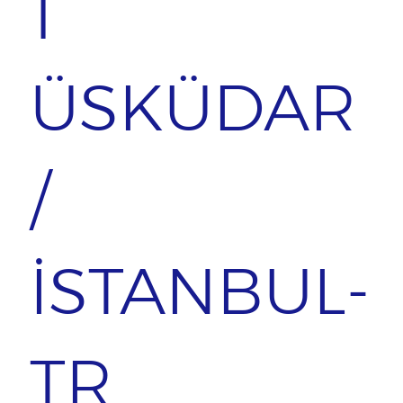
1
ÜSKÜDAR
/
İSTANBUL-
TR