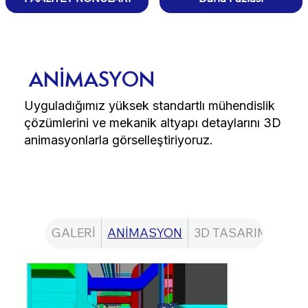
ANİMASYON
Uyguladığımız yüksek standartlı mühendislik
çözümlerini ve mekanik altyapı detaylarını 3D
animasyonlarla görselleştiriyoruz.
GALERİ
ANİMASYON
3D TASARIM
KAT