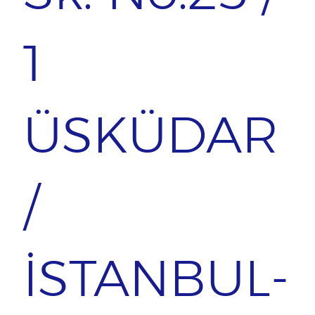
1
ÜSKÜDAR
/
İSTANBUL-